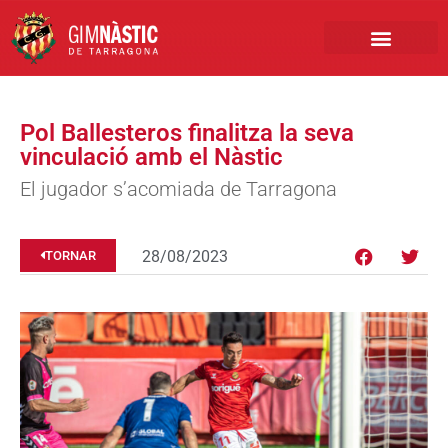
PRIMER EQUIP
MARCA NÀSTIC
INSCRIPCIONS FUTBO
BOTIGA ONLINE
Pol Ballesteros finalitza la seva
vinculació amb el Nàstic
El jugador s’acomiada de Tarragona
28/08/2023
TORNAR