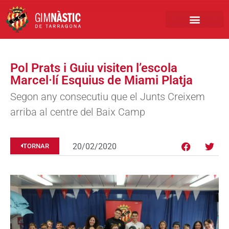
PRIMER EQUIP
MARCA NÀSTIC
INSCRIPCIONS FUTBO
BOTIGA ONLINE
Pol Prats i Guiu visiten l’escola
Marcel·lí Esquius de Miami Platja
Segon any consecutiu que el Junts Creixem
arriba al centre del Baix Camp
20/02/2020
TORNAR