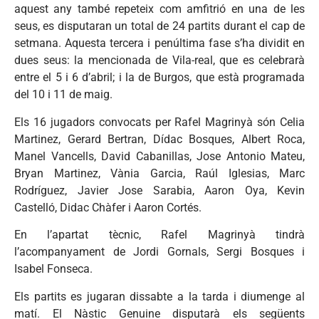
aquest any també repeteix com amfitrió en una de les
seus, es disputaran un total de 24 partits durant el cap de
setmana. Aquesta tercera i penúltima fase s’ha dividit en
dues seus: la mencionada de Vila-real, que es celebrarà
entre el 5 i 6 d’abril; i la de Burgos, que està programada
del 10 i 11 de maig.
Els 16 jugadors convocats per Rafel Magrinyà són Celia
Martinez, Gerard Bertran, Dídac Bosques, Albert Roca,
Manel Vancells, David Cabanillas, Jose Antonio Mateu,
Bryan Martinez, Vània Garcia, Raúl Iglesias, Marc
Rodríguez, Javier Jose Sarabia, Aaron Oya, Kevin
Castelló, Didac Chàfer i Aaron Cortés.
En l’apartat tècnic, Rafel Magrinyà tindrà
l’acompanyament de Jordi Gornals, Sergi Bosques i
Isabel Fonseca.
Els partits es jugaran dissabte a la tarda i diumenge al
matí. El Nàstic Genuine disputarà els següents