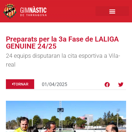
PRIMER EQUIP
MARCA NÀSTIC
INSCRIPCIONS FUTBO
BOTIGA ONLINE
Preparats per la 3a Fase de LALIGA
GENUINE 24/25
24 equips disputaran la cita esportiva a Vila-
real
01/04/2025
TORNAR