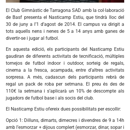
El Club Gimnàstic de Tarragona SAD amb la col·laboració
de Basf presenta el Nasticamp Estiu, que tindrà lloc del
30 de juny a l’1 d’agost de 2014. El campus va dirigit a
tots aquells nens i nenes de 5 a 14 anys amb ganes de
divertir-se i jugar al futbol.
En aquesta edició, els participants del Nasticamp Estiu
gaudiran de diferents activitats de tecnificació, múltiples
tornejos de futbol indoor i outdoor, sorteig de regals,
cinema a la fresca, acampada, entre d’altres activitats
sorpresa. A més, cadascun dels participants rebrà de
regal un pack de roba per setmana. El preu és des de
110€ la setmana i s’aplicarà un 10% de descompte als
jugadors de futbol base i als socis del club.
El Nasticamp Estiu ofereix dues possibilitats per escollir:
Opció 1: Dilluns, dimarts, dimecres i divendres de 9 a 14h
amb l’esmorzar + dijous complert (esmorzar, dinar, sopar i