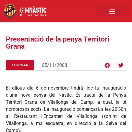
PRIMER EQUIP
MARCA NÀSTIC
INSCRIPCIONS FUTBO
BOTIGA ONLINE
Presentació de la penya Territori
Grana
05/11/2008
TORNAR
El dijous dia 6 de novembre tindrà lloc la inauguració
d’una nova penya del Nàstic. Es tracta de la Penya
Territori Grana de Vilallonga del Camp, la qual, ja té
nombrosos socis. La inauguració començarà a les 20’30h
al Restaurant l’Encanteri de Vilallonga (sortint de
Vilallonga, a mà esquerra, en direcció a la Selva del
Camp).