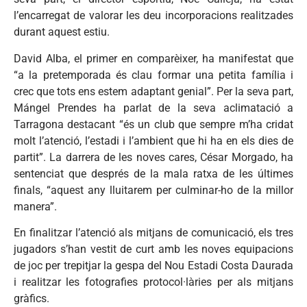
l’encarregat de valorar les deu incorporacions realitzades
durant aquest estiu.
David Alba, el primer en comparèixer, ha manifestat que
“a la pretemporada és clau formar una petita família i
crec que tots ens estem adaptant genial”. Per la seva part,
Mángel Prendes ha parlat de la seva aclimatació a
Tarragona destacant “és un club que sempre m’ha cridat
molt l’atenció, l’estadi i l’ambient que hi ha en els dies de
partit”. La darrera de les noves cares, César Morgado, ha
sentenciat que després de la mala ratxa de les últimes
finals, “aquest any lluitarem per culminar-ho de la millor
manera”.
En finalitzar l’atenció als mitjans de comunicació, els tres
jugadors s’han vestit de curt amb les noves equipacions
de joc per trepitjar la gespa del Nou Estadi Costa Daurada
i realitzar les fotografies protocol·làries per als mitjans
gràfics.