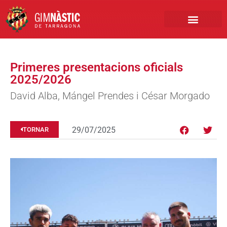
PRIMER EQUIP
MARCA NÀSTIC
INSCRIPCIONS FUTBO
BOTIGA ONLINE
Primeres presentacions oficials
2025/2026
David Alba, Mángel Prendes i César Morgado
29/07/2025
TORNAR