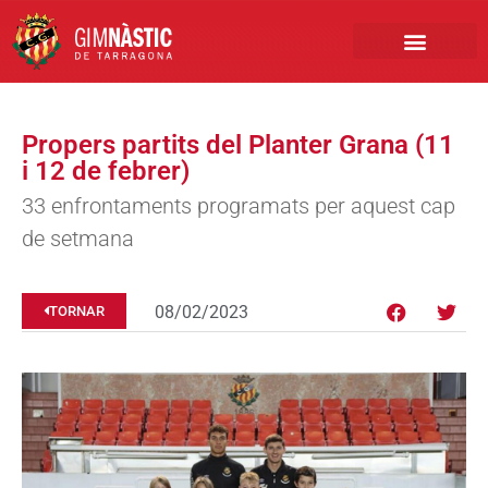
PRIMER EQUIP
MARCA NÀSTIC
INSCRIPCIONS FUTBO
BOTIGA ONLINE
Propers partits del Planter Grana (11
i 12 de febrer)
33 enfrontaments programats per aquest cap
de setmana
08/02/2023
TORNAR