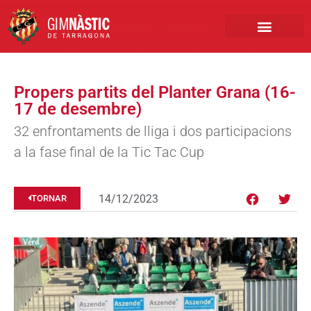
PRIMER EQUIP
MARCA NÀSTIC
INSCRIPCIONS FUTBO
BOTIGA ONLINE
Propers partits del Planter Grana (16-
17 de desembre)
32 enfrontaments de lliga i dos participacions
a la fase final de la Tic Tac Cup
14/12/2023
TORNAR