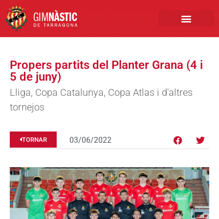
PRIMER EQUIP
MARCA NÀSTIC
INSCRIPCIONS FUTBO
BOTIGA ONLINE
Propers partits del Planter Grana (4 i
5 de juny)
Lliga, Copa Catalunya, Copa Atlas i d'altres
tornejos
03/06/2022
TORNAR