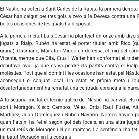
El Nàstic ha sofert a Sant Carles de la Ràpita la primera derrot
César han caigut per tres gols a zero a la Devesa contra una 
bé les ocasiones de les quals ha disposat.
A la primera meitat Luis César ha plantejat un onze amb divers
jugats a Rialp. Rubén ha estat el porter titular, amb Rico 
grana), Ousmane, Mairata i Mingo en defensa; el mig del cam
Vicente, mentre que Gila, Cruz i Walter han conformat el tride
debutava avui, ja que es va perdre els partits contra el Rialp
molèsties. Tot i que el domini i les ocasions han estat pel Nàstic
aconseguit el conjunt local. Ha estat en pròpia meta i l'a
desafortunadament ha rematat una centrada ebrenca a la xarxa 
A la segona meitat el tècnic gallec del Nàstic ha canviat els 
sortit Moragón, Xisco Campos, Vélez, Ortiz, Raul Fuster, Ai
Martínez, Juan Domínguez i Rubén Navarro. Només havien pas
quan Fatsini ha fet el segon gol dels locals, en una altra ju
un mal refús de Moragon i el gol rapitenc. La sentència l'ha fet
ha batut Moragón en l'u contra u.