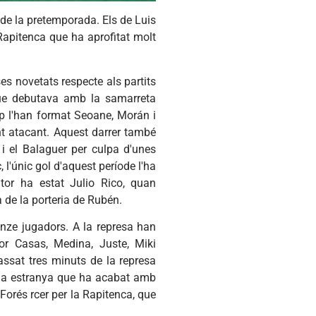
a de la pretemporada. Els de Luis
Rapitenca que ha aprofitat molt
es novetats respecte als partits
(que debutava amb la samarreta
p l'han format Seoane, Morán i
nt atacant. Aquest darrer també
 i el Balaguer per culpa d'unes
, l'únic gol d'aquest període l'ha
utor ha estat Julio Rico, quan
de la porteria de Rubén.
onze jugadors. A la represa han
tor Casas, Medina, Juste, Miki
sat tres minuts de la represa
gada estranya que ha acabat amb
 Forés rcer per la Rapitenca, que