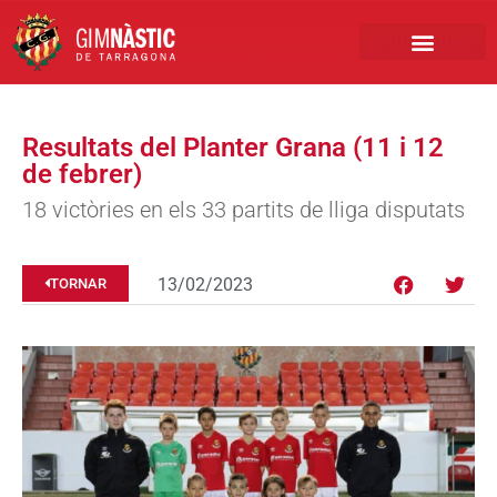
PRIMER EQUIP
MARCA NÀSTIC
INSCRIPCIONS FUTBO
BOTIGA ONLINE
Resultats del Planter Grana (11 i 12
de febrer)
18 victòries en els 33 partits de lliga disputats
13/02/2023
TORNAR