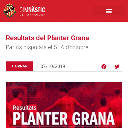
PRIMER EQUIP
MARCA NÀSTIC
INSCRIPCIONS FUTBO
BOTIGA ONLINE
Resultats del Planter Grana
Partits disputats el 5 i 6 d'octubre
07/10/2019
TORNAR