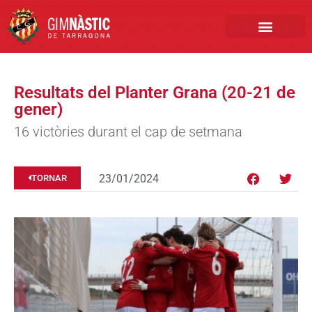
PRIMER EQUIP
MARCA NÀSTIC
INSCRIPCIONS FUTBO
BOTIGA ONLINE
Resultats del Planter Grana (20-21 de
gener)
16 victòries durant el cap de setmana
23/01/2024
TORNAR