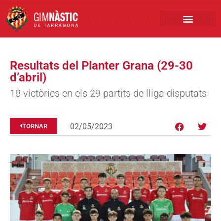
PRIMER EQUIP
MARCA NÀSTIC
INSCRIPCIONS FUTBO
BOTIGA ONLINE
Resultats del Planter Grana (29-30
d’abril)
18 victòries en els 29 partits de lliga disputats
02/05/2023
TORNAR