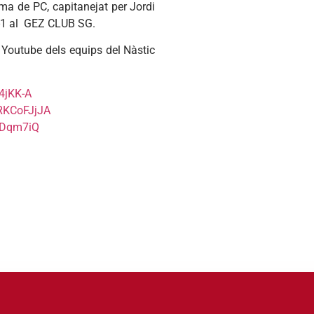
ma de PC, capitanejat per Jordi
 4-1 al GEZ CLUB SG.
 Youtube dels equips del Nàstic
4jKK-A
RKCoFJjJA
UDqm7iQ