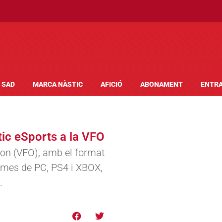
SAD
MARCA NÀSTIC
AFICIÓ
ABONAMENT
ENTR
ic eSports a la VFO
tion (VFO), amb el format
ormes de PC, PS4 i XBOX,
.