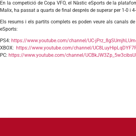
En la competició de Copa VFO, el Nàstic eSports de la platafor
Malix, ha passat a quarts de final després de superar per 1-0 i
Els resums i els partits complets es poden veure als canals de
eSports:
PS4:
https://www.youtube.com/channel/UC-jPrz_8gSUmjhLUm
XBOX:
https://www.youtube.com/channel/UC8LuyHipLqDYF7
PC:
https://www.youtube.com/channel/UCBkJW3Zp_5w3cibs