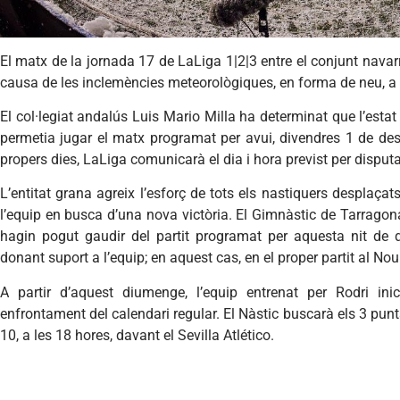
El matx de la jornada 17 de LaLiga 1|2|3 entre el conjunt navarr
causa de les inclemències meteorològiques, en forma de neu, a
El col·legiat andalús Luis Mario Milla ha determinat que l’estat
permetia jugar el matx programat per avui, divendres 1 de des
propers dies, LaLiga comunicarà el dia i hora previst per disputa
L’entitat grana agreix l’esforç de tots els nastiquers desplaç
l’equip en busca d’una nova victòria. El Gimnàstic de Tarragon
hagin pogut gaudir del partit programat per aquesta nit de d
donant suport a l’equip; en aquest cas, en el proper partit al Nou
A partir d’aquest diumenge, l’equip entrenat per Rodri ini
enfrontament del calendari regular. El Nàstic buscarà els 3 pun
10, a les 18 hores, davant el Sevilla Atlético.