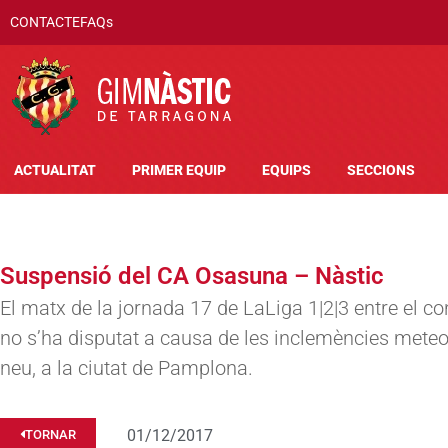
CONTACTE
FAQs
ACTUALITAT
PRIMER EQUIP
EQUIPS
SECCIONS
Suspensió del CA Osasuna – Nàstic
El matx de la jornada 17 de LaLiga 1|2|3 entre el co
no s’ha disputat a causa de les inclemències mete
neu, a la ciutat de Pamplona.
01/12/2017
TORNAR