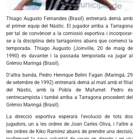
Thiago Augusto Fernandes (Brasil) entrenarà demà amb
el primer equip del Nàstic. El jugador arriba a Tarragona
per tal de convèncer a la comissió esportiva i incorporar-
se a la disciplina dels tarragonins abans que comenci la
temporada. Thiago Augusto (Joinville, 20 de maig de
1990) és davanter i la passada temporada va jugar al
Grêmio Maringá (Brasil).
D'altra banda, Pedro Henrique Belini Fagan (Maringá, 29
de setembre de 1992) entrenarà demà al matí amb el filial
del Nàstic, amb la Pobla de Mafumet. Pedro és
centrecampista i també arriba a Tarragona procedent del
Grêmio Maringá (Brasil).
La direcció esportiva esperarà l'evolució de tots dos
jugadors, un a les ordres de Joan Carles Oliva, i l'altre a
les ordres de Kiko Ramírez abans de prendre una decisió,
reafirmant la seva voluntat de veure en directe i en viu