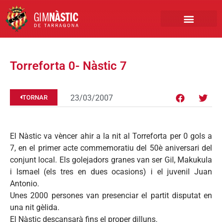
PRIMER EQUIP
MARCA NÀSTIC
INSCRIPCIONS FUTBO
BOTIGA ONLINE
Torreforta 0- Nàstic 7
23/03/2007
TORNAR
El Nàstic va vèncer ahir a la nit al Torreforta per 0 gols a
7, en el primer acte commemoratiu del 50è aniversari del
conjunt local. Els golejadors granes van ser Gil, Makukula
i Ismael (els tres en dues ocasions) i el juvenil Juan
Antonio.
Unes 2000 persones van presenciar el partit disputat en
una nit gèlida.
El Nàstic descansarà fins el proper dilluns.