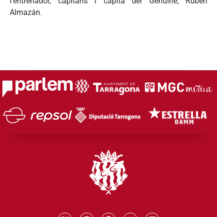
l’entrenador, capitans i capità del Genuine, Rubén
Almazán.