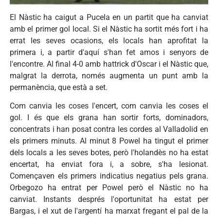
El
Nàstic
ha
caigut
a
Pucela
en un
partit
que
ha
canviat
amb
el primer
gol
local. Si el
Nàstic
ha
sortit
més
fort i ha
errat
les
seves
ocasions
, els locals
han
aprofitat
la
primera
i, a
partir
d'aquí
s'han
fet
amos
i
senyors
de
l'encontre
. Al final 4-0
amb
hattrick
d'Oscar
i el
Nàstic
que
,
malgrat
la
derrota
,
només
augmenta
un punt
amb
la
permanència
,
que
està
a set.
Com canvia les coses l'encert, com canvia les coses el
gol. I és que els grana han sortir forts, dominadors,
concentrats i han posat contra les cordes al Valladolid en
els primers minuts. Al minut 8 Powel ha tingut el primer
dels locals a les seves botes, però l'holandès no ha estat
encertat, ha enviat fora i, a sobre, s'ha lesionat.
Començaven els primers indicatius negatius pels grana.
Orbegozo ha entrat per Powel però el Nàstic no ha
canviat. Instants després l'oportunitat ha estat per
Bargas, i el xut de l'argentí ha marxat fregant el pal de la