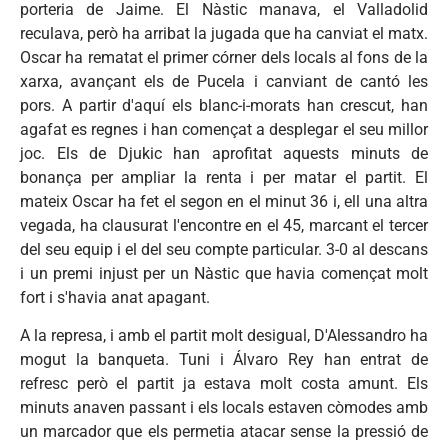
porteria de Jaime. El Nàstic manava, el Valladolid
reculava, però ha arribat la jugada que ha canviat el matx.
Oscar ha rematat el primer córner dels locals al fons de la
xarxa, avançant els de Pucela i canviant de cantó les
pors. A partir d'aquí els blanc-i-morats han crescut, han
agafat es regnes i han començat a desplegar el seu millor
joc. Els de Djukic han aprofitat aquests minuts de
bonança per ampliar la renta i per matar el partit. El
mateix Oscar ha fet el segon en el minut 36 i, ell una altra
vegada, ha clausurat l'encontre en el 45, marcant el tercer
del seu equip i el del seu compte particular. 3-0 al descans
i un premi injust per un Nàstic que havia començat molt
fort i s'havia anat apagant.
A la represa, i amb el partit molt desigual, D'Alessandro ha
mogut la banqueta. Tuni i Álvaro Rey han entrat de
refresc però el partit ja estava molt costa amunt. Els
minuts anaven passant i els locals estaven còmodes amb
un marcador que els permetia atacar sense la pressió de