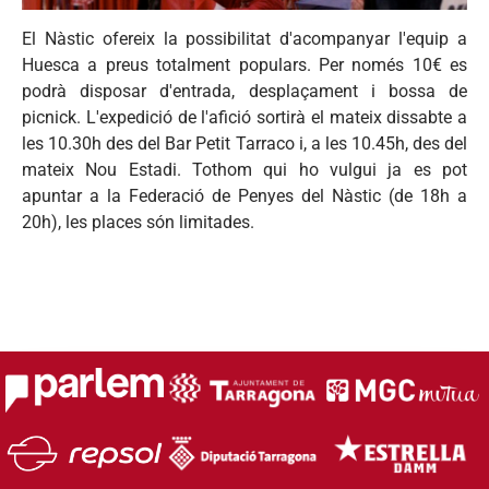
El
Nàstic
ofereix
la
possibilitat
d'acompanyar
l'equip
a
Huesca
a
preus
totalment
populars
. Per
només
10€
es
podrà
disposar
d'entrada
,
desplaçament
i
bossa
de
picnick
.
L'expedició
de
l'afició
sortirà
el
mateix
dissabte
a
les 10.30h des del Bar Petit
Tarraco
i, a les 10.45h, des del
mateix
Nou
Estadi
.
Tothom
qui ho
vulgui
ja
es
pot
apuntar
a la
Federació
de
Penyes
del
Nàstic
(de
18h
a
20h
), les places
són
limitades
.