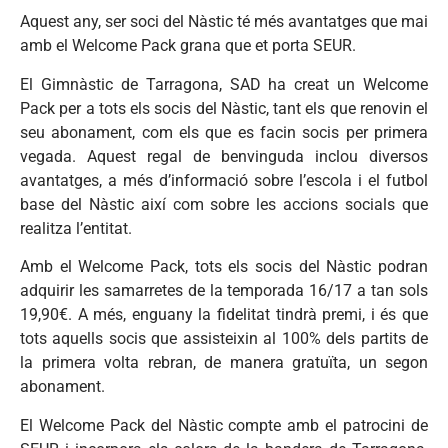
Aquest any, ser soci del Nàstic té més avantatges que mai
amb el Welcome Pack grana que et porta SEUR.
El Gimnàstic de Tarragona, SAD ha creat un Welcome
Pack per a tots els socis del Nàstic, tant els que renovin el
seu abonament, com els que es facin socis per primera
vegada. Aquest regal de benvinguda inclou diversos
avantatges, a més d’informació sobre l’escola i el futbol
base del Nàstic així com sobre les accions socials que
realitza l’entitat.
Amb el Welcome Pack, tots els socis del Nàstic podran
adquirir les samarretes de la temporada 16/17 a tan sols
19,90€. A més, enguany la fidelitat tindrà premi, i és que
tots aquells socis que assisteixin al 100% dels partits de
la primera volta rebran, de manera gratuïta, un segon
abonament.
El Welcome Pack del Nàstic compte amb el patrocini de