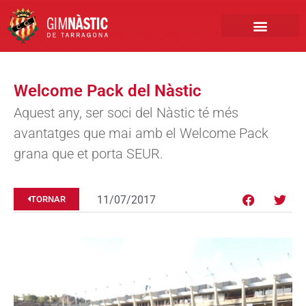
PRIMER EQUIP
MARCA NÀSTIC
INSCRIPCIONS FUTBO
BOTIGA ONLINE
Welcome Pack del Nàstic
Aquest any, ser soci del Nàstic té més
avantatges que mai amb el Welcome Pack
grana que et porta SEUR.
11/07/2017
TORNAR