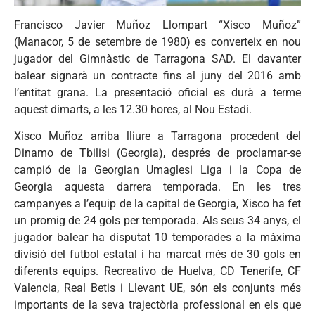
Francisco Javier Muñoz Llompart “Xisco Muñoz”
(Manacor, 5 de setembre de 1980) es converteix en nou
jugador del Gimnàstic de Tarragona SAD. El davanter
balear signarà un contracte fins al juny del 2016 amb
l’entitat grana. La presentació oficial es durà a terme
aquest dimarts, a les 12.30 hores, al Nou Estadi.
Xisco Muñoz arriba lliure a Tarragona procedent del
Dinamo de Tbilisi (Georgia), després de proclamar-se
campió de la Georgian Umaglesi Liga i la Copa de
Georgia aquesta darrera temporada. En les tres
campanyes a l’equip de la capital de Georgia, Xisco ha fet
un promig de 24 gols per temporada. Als seus 34 anys, el
jugador balear ha disputat 10 temporades a la màxima
divisió del futbol estatal i ha marcat més de 30 gols en
diferents equips. Recreativo de Huelva, CD Tenerife, CF
Valencia, Real Betis i Llevant UE, són els conjunts més
importants de la seva trajectòria professional en els que