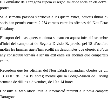
El Gimnàstic de Tarragona supera el segon miler de socis en els dotze 
portes.
Si la setmana passada s’arribava a les quatre xifres, aquests últims d
socis han permès emetre 2.254 carnets entre les oficines del Nou Est
Catalunya.
El suport dels nastiquers continua sumant en aquest inici del setembre
d’inici del campionat de Segona Divisio B, previst pel 18 d’octubre
moltes les famílies que s’han acollit als descomptes que ofereix el
Pack
any consecutiu tornarà a ser un èxit entre els abonats que compartei
equip.
Recordem que les oficines del Nou Estadi romandran obertes de dill
13.30 h i de 17 a 19 hores; mentre que la Botiga-Museu de l’Avin
setmana de dilluns a divendres, de 10 a 14 hores.
Consulta al
web oficial
tota la informació referent a la nova campa
Tarragona.