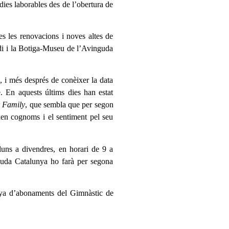
dies laborables des de l’obertura de
ies les renovacions i noves altes de
adi i la Botiga-Museu de l’Avinguda
, i més després de conèixer la data
. En aquests últims dies han estat
 Family
, que sembla que per segon
xen cognoms i el sentiment pel seu
uns a divendres, en horari de 9 a
guda Catalunya ho farà per segona
nya d’abonaments del Gimnàstic de