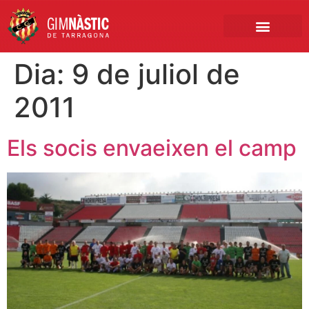
PRIMER EQUIP
MARCA NÀSTIC
INSCRIPCIONS FUTBO
BOTIGA ONLINE
Dia:
9 de juliol de
2011
Els socis envaeixen el camp