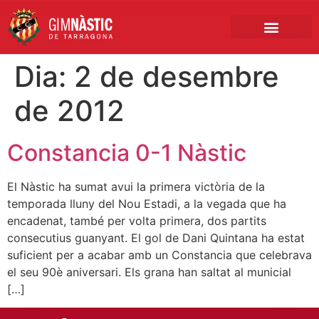
PRIMER EQUIP
MARCA NÀSTIC
INSCRIPCIONS FUTBO
BOTIGA ONLINE
Dia:
2 de desembre
de 2012
Constancia 0-1 Nàstic
El Nàstic ha sumat avui la primera victòria de la
temporada lluny del Nou Estadi, a la vegada que ha
encadenat, també per volta primera, dos partits
consecutius guanyant. El gol de Dani Quintana ha estat
suficient per a acabar amb un Constancia que celebrava
el seu 90è aniversari. Els grana han saltat al municial
[…]