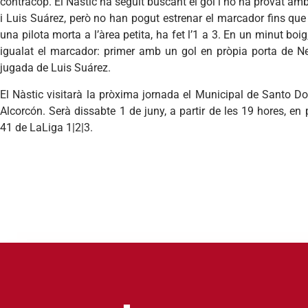
contracop. El Nàstic ha seguit buscant el gol i ho ha provat a
i Luis Suárez, però no han pogut estrenar el marcador fins que
una pilota morta a l’àrea petita, ha fet l’1 a 3. En un minut boig,
igualat el marcador: primer amb un gol en pròpia porta de Ne
jugada de Luis Suárez.
El Nàstic visitarà la pròxima jornada el Municipal de Santo D
Alcorcón. Serà dissabte 1 de juny, a partir de les 19 hores,
en 
41 de LaLiga 1|2|3.