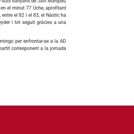
mb xuts llunyans de Javi Márquez
 en el minut 77 Uche, aprofitant
 entre el 82 i el 83, el Nàstic ha
yder i tot seguit gràcies a una
omingo per enfrontar-se a la AD
partit corresponent a la jornada