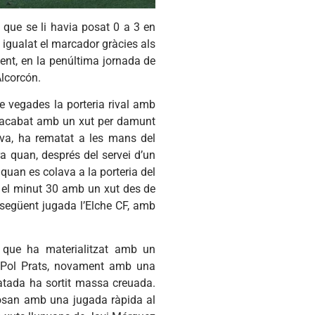
 que se li havia posat 0 a 3 en
 igualat el marcador gràcies als
nent, en la penúltima jornada de
Alcorcón.
de vegades la porteria rival amb
a acabat amb un xut per damunt
tiva, ha rematat a les mans del
ra quan, després del servei d’un
 quan es colava a la porteria del
n el minut 30 amb un xut des de
a següent jugada l’Elche CF, amb
 que ha materialitzat amb un
, Pol Prats, novament amb una
matada ha sortit massa creuada.
 Josan amb una jugada ràpida al