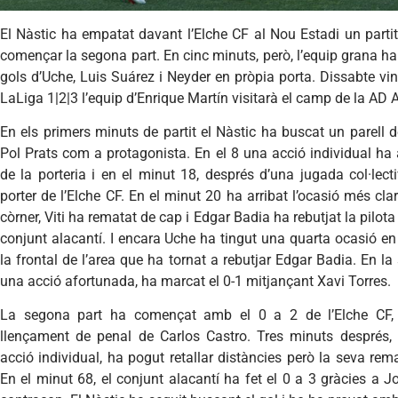
El Nàstic ha empatat davant l’Elche CF al Nou Estadi un partit
començar la segona part. En cinc minuts, però, l’equip grana ha
gols d’Uche, Luis Suárez i Neyder en pròpia porta. Dissabte vi
LaLiga 1|2|3 l’equip d’Enrique Martín visitarà el camp de la AD 
En els primers minuts de partit el Nàstic ha buscat un parell 
Pol Prats com a protagonista. En el 8 una acció individual h
de la porteria i en el minut 18, després d’una jugada col·lec
porter de l’Elche CF. En el minut 20 ha arribat l’ocasió més cla
còrner, Viti ha rematat de cap i Edgar Badia ha rebutjat la pilota
conjunt alacantí. I encara Uche ha tingut una quarta ocasió e
la frontal de l’area que ha tornat a rebutjar Edgar Badia. En l
una acció afortunada, ha marcat el 0-1 mitjançant Xavi Torres.
La segona part ha començat amb el 0 a 2 de l’Elche CF,
llençament de penal de Carlos Castro. Tres minuts després
acció individual, ha pogut retallar distàncies però la seva re
En el minut 68, el conjunt alacantí ha fet el 0 a 3 gràcies a