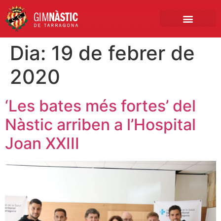
PRIMER EQUIP
MARCA NÀSTIC
INSCRIPCIONS FUTBO
BOTIGA ONLINE
Dia:
19 de febrer de
2020
‘Les bates més fortes’ del
Nàstic arriben a l’Hospital
Joan XXIII