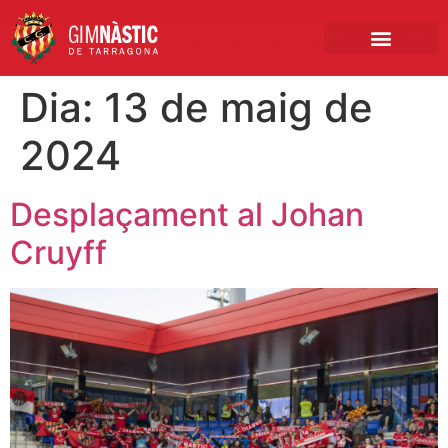
PRIMER EQUIP
MARCA NÀSTIC
INSCRIPCIONS FUTBO
BOTIGA ONLINE
Dia:
13 de maig de
2024
Desplaçament al Johan
Cruyff