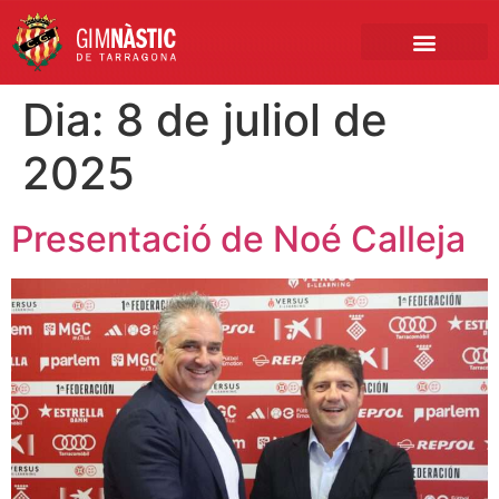
PRIMER EQUIP
MARCA NÀSTIC
INSCRIPCIONS FUTBO
BOTIGA ONLINE
Dia:
8 de juliol de
2025
Presentació de Noé Calleja