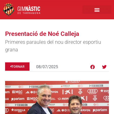
PRIMER EQUIP
MARCA NÀSTIC
INSCRIPCIONS FUTBO
BOTIGA ONLINE
Presentació de Noé Calleja
Primeres paraules del nou director esportiu
grana
08/07/2025
TORNAR