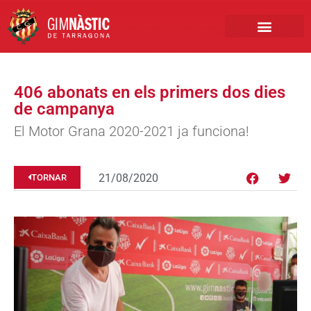
PRIMER EQUIP
MARCA NÀSTIC
INSCRIPCIONS FUTBO
BOTIGA ONLINE
406 abonats en els primers dos dies
de campanya
El Motor Grana 2020-2021 ja funciona!
21/08/2020
TORNAR