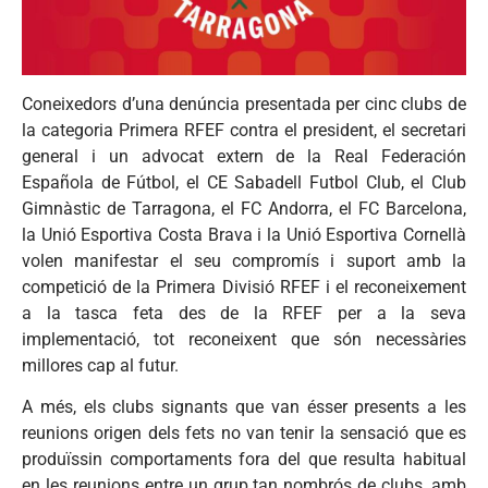
Coneixedors d’una denúncia presentada per cinc clubs de
la categoria Primera RFEF contra el president, el secretari
general i un advocat extern de la Real Federación
Española de Fútbol, el CE Sabadell Futbol Club, el Club
Gimnàstic de Tarragona, el FC Andorra, el FC Barcelona,
la Unió Esportiva Costa Brava i la Unió Esportiva Cornellà
volen manifestar el seu compromís i suport amb la
competició de la Primera Divisió RFEF i el reconeixement
a la tasca feta des de la RFEF per a la seva
implementació, tot reconeixent que són necessàries
millores cap al futur.
A més, els clubs signants que van ésser presents a les
reunions origen dels fets no van tenir la sensació que es
produïssin comportaments fora del que resulta habitual
en les reunions entre un grup tan nombrós de clubs, amb