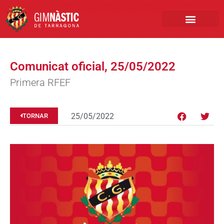
PRIMER EQUIP
MARCA NÀSTIC
INSCRIPCIONS FUTBO
BOTIGA ONLINE
Comunicat oficial, 25/05/2022
Primera RFEF
25/05/2022
TORNAR