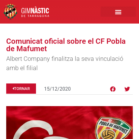
PRIMER EQUIP
MARCA NÀSTIC
INSCRIPCIONS FUTBO
BOTIGA ONLINE
Comunicat oficial sobre el CF Pobla
de Mafumet
Albert Company finalitza la seva vinculació
amb el filial
15/12/2020
TORNAR