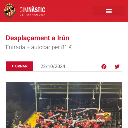
PRIMER EQUIP
MARCA NÀSTIC
INSCRIPCIONS FUTBO
BOTIGA ONLINE
Desplaçament a Irún
Entrada + autocar per 81 €
22/10/2024
TORNAR