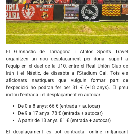
El Gimnàstic de Tarragona i Athlos Sports Travel
organitzen un nou desplaçament per donar suport a
l’equip en el duel de la J10, entre el Real Unión Club de
Irún i el Nàstic, de dissabte a l’Stadium Gal. Tots els
aficionats nastiquers que vulguin formar part de
l’expedició ho podran fer per 81 € (+18 anys). El preu
inclou l’entrada i el desplaçament en autocar.
De 0 a 8 anys: 66 € (entrada + autocar)
De 9 a 17 anys: 78 € (entrada + autocar)
A partir de 18 anys: 81 € (entrada + autocar)
El desplaçament es pot contractar online mitjançant