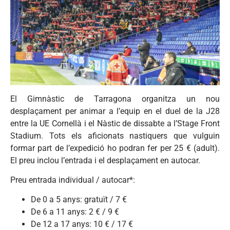
El Gimnàstic de Tarragona organitza un nou
desplaçament per animar a l’equip en el duel de la J28
entre la UE Cornellà i el Nàstic de dissabte a l’Stage Front
Stadium. Tots els aficionats nastiquers que vulguin
formar part de l’expedició ho podran fer per 25 € (adult).
El preu inclou l’entrada i el desplaçament en autocar.
Preu entrada individual / autocar*:
De 0 a 5 anys: gratuït / 7 €
De 6 a 11 anys: 2 € / 9 €
De 12 a 17 anys: 10 € / 17 €