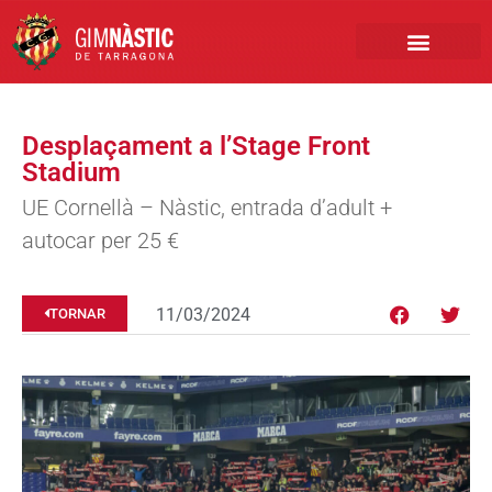
PRIMER EQUIP
MARCA NÀSTIC
INSCRIPCIONS FUTBO
BOTIGA ONLINE
Desplaçament a l’Stage Front
Stadium
UE Cornellà – Nàstic, entrada d’adult +
autocar per 25 €
11/03/2024
TORNAR