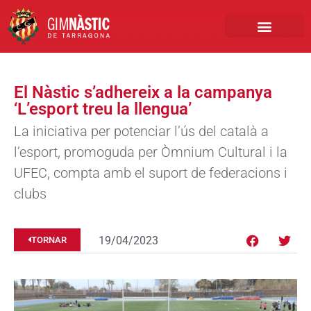
PRIMER EQUIP
MARCA NÀSTIC
INSCRIPCIONS FUTBO
BOTIGA ONLINE
El Nàstic s’adhereix a la campanya
‘L’esport treu la llengua’
La iniciativa per potenciar l’ús del català a
l’esport, promoguda per Òmnium Cultural i la
UFEC, compta amb el suport de federacions i
clubs
19/04/2023
TORNAR