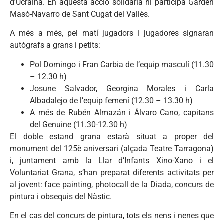
d’Ucraïna. En aquesta acció solidària hi participa Garden
Masó-Navarro de Sant Cugat del Vallès.
A més a més, pel matí jugadors i jugadores signaran
autògrafs a grans i petits:
Pol Domingo i Fran Carbia de l’equip masculí (11.30
– 12.30 h)
Josune Salvador, Georgina Morales i Carla
Albadalejo de l’equip femení (12.30 – 13.30 h)
A més de Rubén Almazán i Álvaro Cano, capitans
del Genuine (11.30-12.30 h)
El doble estand grana estarà situat a proper del
monument del 125è aniversari (alçada Teatre Tarragona)
i, juntament amb la Llar d’Infants Xino-Xano i el
Voluntariat Grana, s’han preparat diferents activitats per
al jovent: face painting, photocall de la Diada, concurs de
pintura i obsequis del Nàstic.
En el cas del concurs de pintura, tots els nens i nenes que