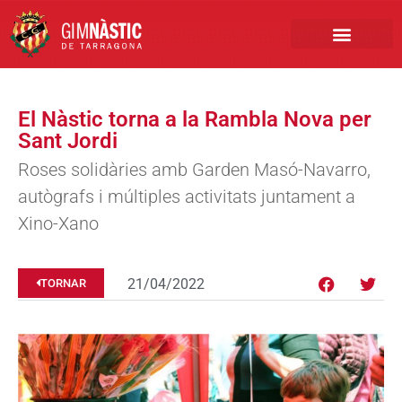
PRIMER EQUIP
MARCA NÀSTIC
INSCRIPCIONS FUTBO
BOTIGA ONLINE
El Nàstic torna a la Rambla Nova per
Sant Jordi
Roses solidàries amb Garden Masó-Navarro,
autògrafs i múltiples activitats juntament a
Xino-Xano
21/04/2022
TORNAR