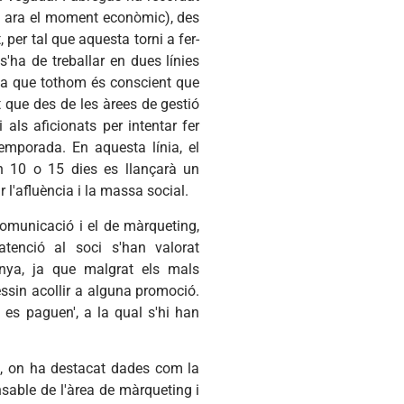
m ara el moment econòmic), des
 per tal que aquesta torni a fer-
s'ha de treballar en dues línies
, ja que tothom és conscient que
t que des de les àrees de gestió
i als aficionats per intentar fer
emporada. En aquesta línia, el
n 10 o 15 dies es llançarà un
l'afluència i la massa social.
comunicació i el de màrqueting,
enció al soci s'han valorat
anya, ja que malgrat els mals
ssin acollir a alguna promoció.
s es paguen', a la qual s'hi han
l, on ha destacat dades com la
onsable de l'àrea de màrqueting i