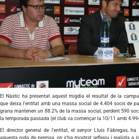
El Nàstic ha presentat aquest migdia el resultat de la cam
que deixa l'entitat amb una massa social de 4.404 socis de p
grana mantenen un 88.2% de la massa social, perdent 590 soci
la temporada passada (el club va començar la 10/11 amb 4.99
El director general de l'entitat, el senyor Lluís Fàbregas, ha
aquesta roda de premsa, on s'ha mostrat reflexiu i realista a 