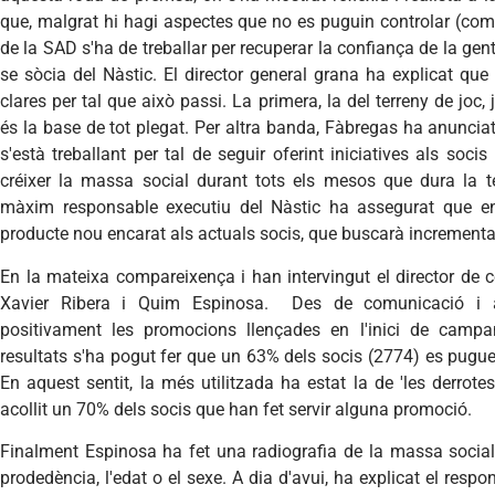
que, malgrat hi hagi aspectes que no es puguin controlar (co
de la SAD s'ha de treballar per recuperar la confiança de la gent,
se sòcia del Nàstic. El director general grana ha explicat que 
clares per tal que això passi. La primera, la del terreny de joc
és la base de tot plegat. Per altra banda, Fàbregas ha anuncia
s'està treballant per tal de seguir oferint iniciatives als socis 
créixer la massa social durant tots els mesos que dura la t
màxim responsable executiu del Nàstic ha assegurat que e
producte nou encarat als actuals socis, que buscarà incrementar 
En la mateixa compareixença i han intervingut el director de 
Xavier Ribera i Quim Espinosa. Des de comunicació i at
positivament les promocions llençades en l'inici de camp
resultats s'ha pogut fer que un 63% dels socis (2774) es pugue
En aquest sentit, la més utilitzada ha estat la de 'les derrote
acollit un 70% dels socis que han fet servir alguna promoció.
Finalment Espinosa ha fet una radiografia de la massa socia
prodedència, l'edat o el sexe. A dia d'avui, ha explicat el resp