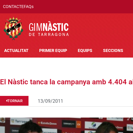
CONTACTE
FAQs
ACTUALITAT
PRIMER EQUIP
EQUIPS
SECCIONS
El Nàstic tanca la campanya amb 4.404 
13/09/2011
TORNAR