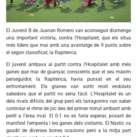
El Juvenil B de Juanan Romero van aconseguir diumenge
una important victòria, contra l’Hospitalet, que els situa
més líders que mai amb una avantatge de 9 punts sobre
el segon classificat, la Rapitenca.
El juvenil arribava al partit contra l’Hospitalet amb més
ganes que mai de guanyar, conscients que el seu màxim
perseguidor, la Rapitenca, havia punxat en el seu
enfrontament. Els granes van sortir molt endolats
sabedors que el partit no seria fàcil. L’Hospitalet és un
dels rivals difícils del grup però els tarragonins van saber
controlar el ritme de joc des del primer minut arribant amb
perill a l’àrea rival. El 0-1 no es faria esperar, posant de
manifest l’empenta i les ganes dels visitants. El Nàstic va
gaudir de diverses bones ocasions però a la mitja part