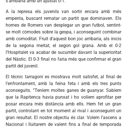
s’arribaria amb un ajustat 0-1.
A la represa els juvenils van sortir encara amb més
empenta, buscant rematar un partit que dominaven. Els
homes de Romero van desplegar un gran futbol, sentint-
se molt còmodes sobre la gespa, i aconseguint combinar
amb comoditat. Fruit d’aquest bon joc arribaria, als inicis
de la segona meitat, el segon gol grana. Amb el 0-2
l’Hospitalet va acabar de sucumbir davant la superioritat
del Nàstic. El 0-3 final no faria més que confirmar el gran
partit del juvenil.
El tècnic tarragoní es mostrava molt satisfet, al final de
l’enfrontament, amb la feina feta i amb els tres punts
aconseguits. “Teníem moltes ganes de guanyar. Sabíem
que la Rapitenca havia punxat i ho volíem aprofitar per
posar encara més distància amb ells. Hem fet un gran
partit, controlant en tot moment al rival i aconseguint un
gran resultat. El nostre objectiu és clar. Volem l’ascens a
Nacional i lluitarem de valent fins a final de temporada