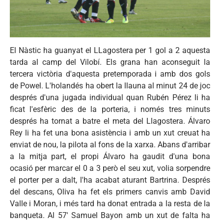
El Nàstic ha guanyat el LLagostera per 1 gol a 2 aquesta
tarda al camp del Vilobí. Els grana han aconseguit la
tercera victòria d'aquesta pretemporada i amb dos gols
de Powel. L'holandés ha obert la llauna al minut 24 de joc
després d'una jugada individual quan Rubén Pérez li ha
ficat l'esfèric des de la porteria, i només tres minuts
després ha tornat a batre el meta del Llagostera. Álvaro
Rey li ha fet una bona asistència i amb un xut creuat ha
enviat de nou, la pilota al fons de la xarxa. Abans d'arribar
a la mitja part, el propi Álvaro ha gaudit d'una bona
ocasió per marcar el 0 a 3 però el seu xut, volia sorpendre
el porter per a dalt, l'ha acabat aturant Bartrina. Després
del descans, Oliva ha fet els primers canvis amb David
Valle i Moran, i més tard ha donat entrada a la resta de la
banqueta. Al 57' Samuel Bayon amb un xut de falta ha