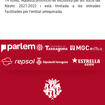
19 hores. Aquesta promoció és exclusiva per als socis del
Nàstic 2021-2022 i està limitada a les entrades
facilitades per l’entitat arlequinada.