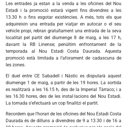
Les entrades ja estan a la venda a les oficines del Nou
Estadi i la promoció estarà vigent fins divendres a les
13.30 h o fins esgotar existències. A més, tots els que
adquireixin una entrada per viatjar en autocar o el seu
vehicle propi, rebran gratuïtament una entrada de la seva
localitat pel partit del diumenge 8 de maig, a les 17 h,
davant la RB Linense; penúltim enfrontament de la
temporada al Nou Estadi Costa Daurada. Aquesta
promoció està limitada a l’aforament de cadascuna de
les zones.
El duel entre CE Sabadell i Nàstic es disputarà aquest
diumenge 1 de maig, a partir de les 19 hores. La sortida
es realitzarà a les 16.15 h, des de la Imperial Tàrraco; i a
les 16.30 hores, des de les instal·lacions del Nou Estadi.
La tornada s’efectuarà un cop finalitzi el partit.
Recordem que l’horari de les oficines del Nou Estadi Costa
Daurada és de dilluns a divendres de 9 a 13.30 i de 16 a