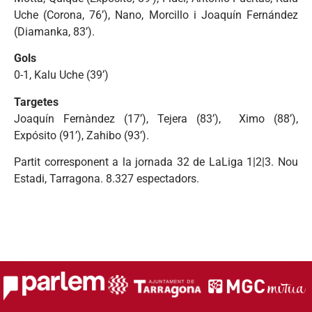
Uche (Corona, 76’), Nano, Morcillo i Joaquín Fernández
(Diamanka, 83’).
Gols
0-1, Kalu Uche (39’)
Targetes
Joaquín Fernàndez (17’), Tejera (83’), Ximo (88’),
Expósito (91’), Zahibo (93’).
Partit corresponent a la jornada 32 de LaLiga 1|2|3. Nou
Estadi, Tarragona. 8.327 espectadors.