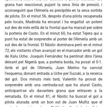
grana han reaccionat, pujant la seva línia de pressió, i
aconseguint que l’Almería es precipités en la seva sortida
de pilota. En el minut 56, després d’una pilota recuperada
pels locals, Madinda ha encarat i ha engaltat un potent
xut des de més enllà de la frontal que ha marxat per sobre
la porteria de Casto. En el minut 60, ha estat Tejera qui a
punt ha estat de sorprendre al porter de l’Almería amb un
xut des de la frontal. El Nàstic dominava però en el minut
72, els visitants s’han avançat en el marcador amb un gol
de Kalu Uche. Joaquín Fernández ha pentinat dins l’àrea
deixant pel Nigerià que, a porteria buida, ha posat el 0-1.
Amb el gol de l’Almería, Juan Merino ha canviat
l’esquema, donant entrada a Uche per Suzuki, a la recerca
del gol. Dos minuts més tard, Valentín ha provat de
sorprendre amb una centrada-xut que ha aturat Casto,
anticipant-se als davanters grana que entraven a la
rematada. En el minut 81, el Nàstic ha buscat el gol a
pilota aturada amb un bon xut de Juan Muñiz que el