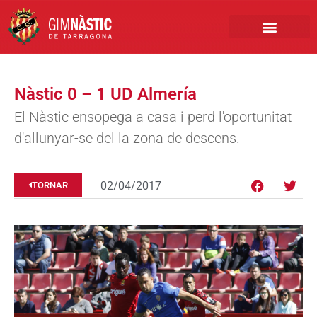
PRIMER EQUIP
MARCA NÀSTIC
INSCRIPCIONS FUTBO
BOTIGA ONLINE
Nàstic 0 – 1 UD Almería
El Nàstic ensopega a casa i perd l'oportunitat
d'allunyar-se del la zona de descens.
02/04/2017
TORNAR