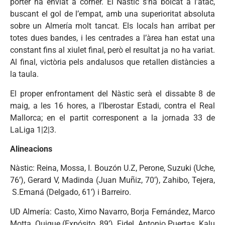
porter ha enviat a córner. El Nàstic s’ha bolcat a l’atac,
buscant el gol de l’empat, amb una superioritat absoluta
sobre un Almería molt tancat. Els locals han arribat per
totes dues bandes, i les centrades a l’àrea han estat una
constant fins al xiulet final, però el resultat ja no ha variat.
Al final, victòria pels andalusos que retallen distàncies a
la taula.
El proper enfrontament del Nàstic serà el dissabte 8 de
maig, a les 16 hores, a l’Iberostar Estadi, contra el Real
Mallorca; en el partit corresponent a la jornada 33 de
LaLiga 1|2|3.
Alineacions
Nàstic: Reina, Mossa, I. Bouzón U.Z, Perone, Suzuki (Uche,
76’), Gerard V, Madinda (Juan Muñiz, 70’), Zahibo, Tejera,
S.Emaná (Delgado, 61’) i Barreiro.
UD Almería: Casto, Ximo Navarro, Borja Fernández, Marco
Motta, Quique (Expósito, 89’), Fidel, Antonio Puertas, Kalu