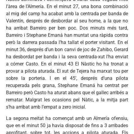
l’àrea de l’Almería. En el minut 27, una bona combinació
al mig del camp ha acabat amb la centrada per banda de
Valentín, després de desbordar al seu home, a la que no
ha arribat Barreiro per ben poc. Dos minuts més tard,
Barreiro i Stephane Emaná han muntat una ràpida contra
però la darrera passada l’ha tallat el porter visitant. En el
minut 36, després d’un bon canvi de joc de Zahibo, Gerard
ha desbordat per banda i la seva centrada-xut l’ha enviat
a córner Casto. En el minut 43 El Nàstic ho ha tronat a
provar a pilota aturada. El xut de Tejera ha marxat tou per
sobre la porteria. I en el 45’, després d’una pilota
recuperada pels grana, Stephane Emaná ha centrat per
Barreiro però Casto ha aturat abans que el gallec arribés a
rematar. Malgrat les ocasions pel Nàtic, a la mitja part
s’ha arribat amb l’empat a zero inicial.
La segona meitat ha començat amb un Almería ofensiu,
que en el minut 50 ja havia disposat de fins a 3 arribades
aprofitant, sobre tot, les accions a pilota aturada. Els