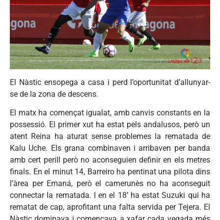
El Nàstic ensopega a casa i perd l’oportunitat d’allunyar-
se de la zona de descens.
El matx ha començat igualat, amb canvis constants en la
possessió. El primer xut ha estat pels andalusos, però un
atent Reina ha aturat sense problemes la rematada de
Kalu Uche. Els grana combinaven i arribaven per banda
amb cert perill però no aconseguien definir en els metres
finals. En el minut 14, Barreiro ha pentinat una pilota dins
l’àrea per Emaná, però el camerunès no ha aconseguit
connectar la rematada. I en el 18’ ha estat Suzuki qui ha
rematat de cap, aprofitant una falta servida per Tejera. El
Nàstic dominava i començava a xafar cada vegada més