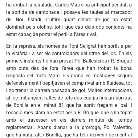
ha arribat la igualada. Carles Mas s’ha anticipat per dalt a
la sortida de cantonada i posava les taules al marcador
del Nou Estadi. L’últim quart d’hora de joc ha estat
dominat pels olotins, tot i que cap dels dos conjunts ha
estat capaç de portar el perill a l’àrea rival.
En la represa, els homes de Toni Seligrat han sortit a per
la victòria i a ser els controladors del ritme del joc. En els
primers instants ho han provat Pol Ballesteros i R. Brugué
amb xuts des de fora l’àrea que han trobat la bona
resposta del meta Marc. Els grana es mostraven segurs
defensivament i trepitjaven el camp rival amb fluïdesa, tot
i no trenar la darrera passada de gol. Moltes interrupcions
al joc mitjançant faltes de tots dos equips fins un bon xut
de Bonilla en el minut 81 que ha sortit fregant el pal. I
l’ocasió més clara ha estat per a R. Brugué, que s’ha topat
amb el travesser en els darrers minuts del temps
reglamentari. Abans d’anar a la pròrroga, Pol Valentín,
que ha xutat alt; i Bonilla, que ha fet intervenir de mèrit al