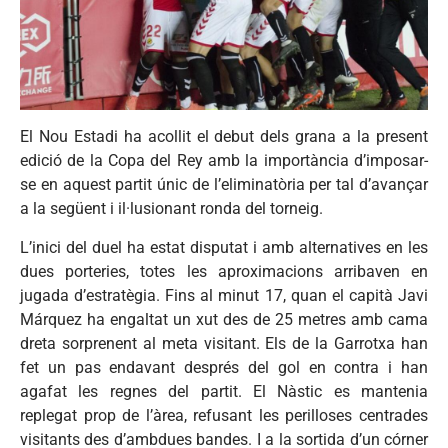
El Nou Estadi ha acollit el debut dels grana a la present
edició de la Copa del Rey amb la importància d’imposar-
se en aquest partit únic de l’eliminatòria per tal d’avançar
a la següent i il·lusionant ronda del torneig.
L’inici del duel ha estat disputat i amb alternatives en les
dues porteries, totes les aproximacions arribaven en
jugada d’estratègia. Fins al minut 17, quan el capità Javi
Márquez ha engaltat un xut des de 25 metres amb cama
dreta sorprenent al meta visitant. Els de la Garrotxa han
fet un pas endavant després del gol en contra i han
agafat les regnes del partit. El Nàstic es mantenia
replegat prop de l’àrea, refusant les perilloses centrades
visitants des d’ambdues bandes. I a la sortida d’un córner