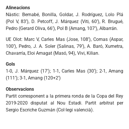
Alineacions
Nàstic: Bernabé, Bonilla, Goldar, J. Rodríguez, Lolo Plá
(Pol V, 83’), D. Petcoff, J. Márquez (Viti, 60’), R. Brugué,
Pedro (Gerard Oliva, 66’), Pol B (Amang, 107’), Albarrán.
UE Olot: Marc V, Carles Mas (Jose, 108’), Comas (Aspar,
100’), Pedro, J. A. Soler (Salinas, 79’), A. Baró, Xumetra,
Chavarría, Eloi Amagat (Masó, 94), Vivi, Kilian.
Gols
1-0, J. Márquez (17′); 1-1, Carles Mas (30’); 2-1, Amang
(111’); 3-1, Amang (120+2’)
Observacions
Partit corresponent a la primera ronda de la Copa del Rey
2019-2020 disputat al Nou Estadi. Partit arbitrat per
Sergio Escriche Guzmán (Col·legi valencià).