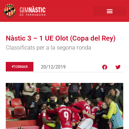
PRIMER EQUIP
MARCA NÀSTIC
INSCRIPCIONS FUTBO
BOTIGA ONLINE
Nàstic 3 – 1 UE Olot (Copa del Rey)
Classificats per a la segona ronda
20/12/2019
TORNAR