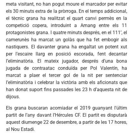
meta visitant, no han pogut moure el marcador per evitar
els 30 minuts extra de la pròrroga. En el temps addicional,
el tècnic grana ha realitzat el quart canvi permès en la
competició copera, introduint a Amang entre els 11
protagonistes grana. I quatre minuts després, en el 111’, el
camerunès ha marcat un golàs que ha fet embogir als
nastiquers. El davanter grana ha engaltat un potent xut
per l’escaire llarg en posició escorada, fent decantar
l’eliminatòria. El mateix jugador, després d’una bona
jugada de contraatac conduïda per Pol Valentín, ha
marcat a plaer el tercer gol de la nit per sentenciar
l’eliminatòria i celebrar la victòria amb els aficionats que
han donat suport fins passades les 23 h d’aquesta nit de
dijous.
Els grana buscaran acomiadar el 2019 guanyant l’últim
partit de l’any davant l’Hércules CF. El partit es disputarà
aquest diumenge 22 de desembre, a partir de les 17 hores,
al Nou Estadi.