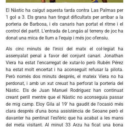
El Nàstic ha caigut aquesta tarda contra Las Palmas per
1 gol a 3. Els grana han tingut dificultats per arribar a la
porteria de Barbosa, i els canaris han portat el ritme i el
control del partit. L'entrada de Longás al terreny de joc ha
donat una mica de llum a l'equip i més joc ofensiu.
Als cinc minuts de l'inici del matx el col·legiat ha
assenyalat penal a favor del conjunt canari. Jonathan
Viera ha estat l'encarregat de xutar-lo però Rubén Pérez
ha estat molt encertat i ha aconseguit refusar la pilota.
Però només dos minuts després, el mateix Viera no ha
perdonat, i amb un xut creuat ha perforat la porteria del
Nàstic. Els de Juan Manuel Rodríguez han continuat
creant perill mentre que el Nàstic no aconseguia passar
de mig camp. Eloy Gila al 19' ha gaudit de l'ocasió més
clara després d'una bona assistència de Seoane però el
davanter ha pentinat l'esfèric que ha acabat a les mans
del meta visitant. Al minut 33 Arzu ha ficat una bona