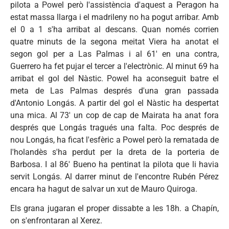
pilota a Powel però l'assistència d'aquest a Peragon ha
estat massa llarga i el madrileny no ha pogut arribar. Amb
el 0 a 1 s'ha arribat al descans. Quan només corrien
quatre minuts de la segona meitat Viera ha anotat el
segon gol per a Las Palmas i al 61' en una contra,
Guerrero ha fet pujar el tercer a l'electrònic. Al minut 69 ha
arribat el gol del Nàstic. Powel ha aconseguit batre el
meta de Las Palmas després d'una gran passada
d'Antonio Longás. A partir del gol el Nàstic ha despertat
una mica. Al 73' un cop de cap de Mairata ha anat fora
després que Longás tragués una falta. Poc després de
nou Longás, ha ficat l'esfèric a Powel però la rematada de
l'holandès s'ha perdut per la dreta de la porteria de
Barbosa. I al 86' Bueno ha pentinat la pilota que li havia
servit Longás. Al darrer minut de l'encontre Rubén Pérez
encara ha hagut de salvar un xut de Mauro Quiroga.
Els grana jugaran el proper dissabte a les 18h. a Chapín,
on s'enfrontaran al Xerez.