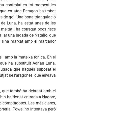
 ha controlat en tot moment les
 que en atac Peragon ha trobat
es de gol. Una bona triangulació
de Luna, ha estat unes de les
 meitat i ha corregut pocs riscs
allar una jugada de Natalio, que
 s'ha marxat amb el marcador
i amb la mateixa tònica. En el
que ha substituït Adrián Luna.
 jugada que hagués suposat el
butjat bé l'aragonès, que enviava
co, que també ha debutat amb el
achin ha donat entrada a Nagore,
amb comptagotes. Les més clares,
orteria, Powel ho intentava però