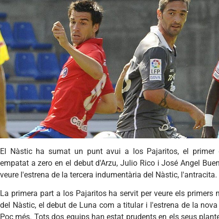
El Nàstic ha sumat un punt avui a los Pajaritos, el primer 
empatat a zero en el debut d'Arzu, Julio Rico i José Angel Buen
veure l'estrena de la tercera indumentària del Nàstic, l'antracita.
La primera part a los Pajaritos ha servit per veure els primer
del Nàstic, el debut de Luna com a titular i l'estrena de la nov
Poc més. Tots dos equips han estat prudents en els seus plante