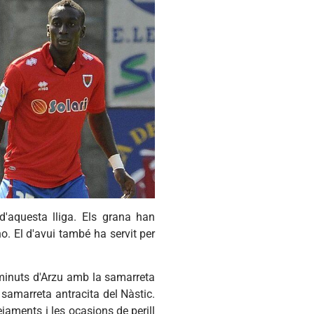
d'aquesta lliga. Els grana han
o. El d'avui també ha servit per
s minuts d'Arzu amb la samarreta
a samarreta antracita del Nàstic.
jaments i les ocasions de perill