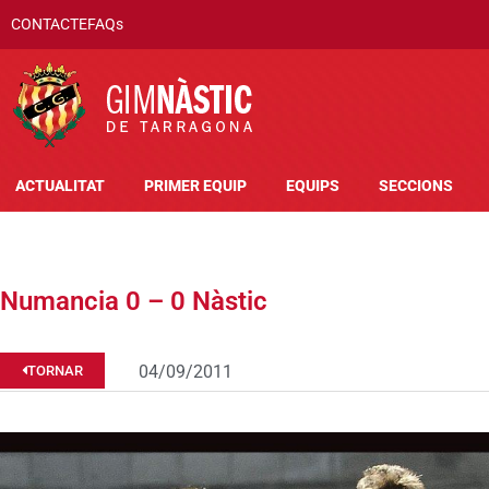
CONTACTE
FAQs
ACTUALITAT
PRIMER EQUIP
EQUIPS
SECCIONS
Numancia 0 – 0 Nàstic
04/09/2011
TORNAR