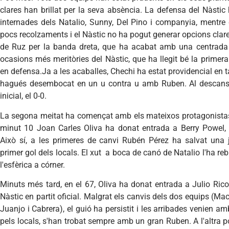
clares han brillat per la seva absència. La defensa del Nàstic
internades dels Natalio, Sunny, Del Pino i companyia, mentre
pocs recolzaments i el Nàstic no ha pogut generar opcions clar
de Ruz per la banda dreta, que ha acabat amb una centrada 
ocasions més meritòries del Nàstic, que ha llegit bé la primera
en defensa.Ja a les acaballes, Chechi ha estat providencial en t
hagués desembocat en un u contra u amb Ruben. Al descans
inicial, el 0-0.
La segona meitat ha començat amb els mateixos protagonistas 
minut 10 Joan Carles Oliva ha donat entrada a Berry Powel, 
Això sí, a les primeres de canvi Rubén Pérez ha salvat una
primer gol dels locals. El xut a boca de canó de Natalio l'ha re
l'esfèrica a córner.
Minuts més tard, en el 67, Oliva ha donat entrada a Julio Ri
Nàstic en partit oficial. Malgrat els canvis dels dos equips (M
Juanjo i Cabrera), el guió ha persistit i les arribades venien 
pels locals, s'han trobat sempre amb un gran Ruben. A l'altra p