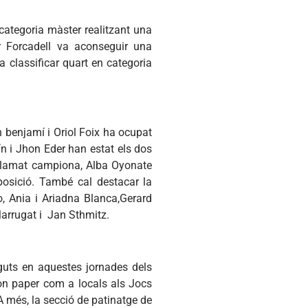
categoria màster realitzant una
r Forcadell va aconseguir una
 classificar quart en categoria
 benjamí i Oriol Foix ha ocupat
tín i Jhon Eder han estat els dos
roclamat campiona, Alba Oyonate
posició. També cal destacar la
go, Ania i Ariadna Blanca,Gerard
Marrugat i Jan Sthmitz.
nguts en aquestes jornades dels
 bon paper com a locals als Jocs
A més, la secció de patinatge de