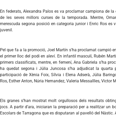
En federats, Alexandra Palos es va proclamar campiona de la 
de les seves millors curses de la temporada. Mentre, Oma
merescuda segona posició en categoria junior i Enric Ros es va
juvenil.
Pel que fa a la promoció, Joel Martín s’ha proclamat campió en
el primer lloc del podi en aleví. En infantil masculí, Rubén Mar
primers classificats, mentre, en femení, Ana Gabriela s’ha p
ha quedat segona i Júlia Juncosa s’ha adjudicat la quarta 
participació de Xènia Foix, Sílvia i Elena Adserà, Júlia Barin
Ros, Esther Anton, Núria Hernandez, Valeria Messallles, Victor 
Els granes s’han mostrat molt orgullosos dels resultats obti
jocs. A partir d’ara, iniciaran la preparació per a realitzar un
Escolars de Tarragona que es disputaran al pavelló del Nàstic. 