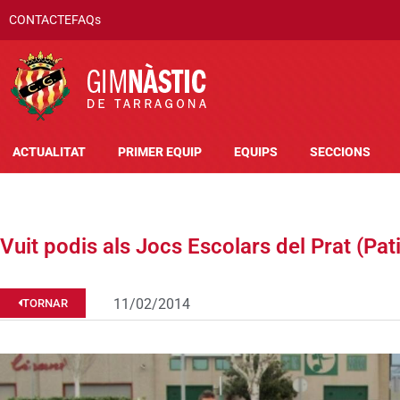
CONTACTE
FAQs
ACTUALITAT
PRIMER EQUIP
EQUIPS
SECCIONS
Vuit podis als Jocs Escolars del Prat (Pat
11/02/2014
TORNAR