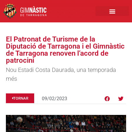
PRIMER EQUIP
MARCA NÀSTIC
INSCRIPCIONS FUTBO
BOTIGA ONLINE
El Patronat de Turisme de la
Diputació de Tarragona i el Gimnàstic
de Tarragona renoven l’acord de
patrocini
Nou Estadi Costa Daurada, una temporada
més
09/02/2023
TORNAR